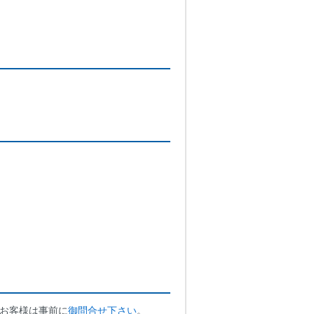
。
お客様は事前に
御問合せ下さい
。