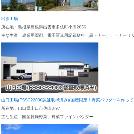
出雲工場
所在地：島根県島根県出雲市多伎町小田2656
主な生産：農業用薬剤、電子写真用記録材料（黒トナー）、トナーリ
山口工場(FSSC22000認証取得済み)(国産限定！野菜パウダーを作って
所在地：山口県山口市佐山3-97
主な生産：国産乾燥野菜、野菜ファインパウダー