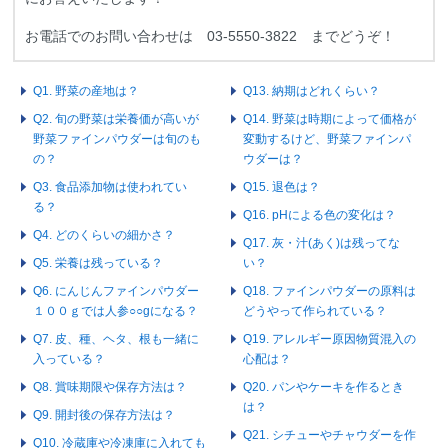
お電話でのお問い合わせは 03-5550-3822 までどうぞ！
Q1. 野菜の産地は？
Q13. 納期はどれくらい？
Q2. 旬の野菜は栄養価が高いが
Q14. 野菜は時期によって価格が
野菜ファインパウダーは旬のも
変動するけど、野菜ファインパ
の？
ウダーは？
Q3. 食品添加物は使われてい
Q15. 退色は？
る？
Q16. pHによる色の変化は？
Q4. どのくらいの細かさ？
Q17. 灰・汁(あく)は残ってな
Q5. 栄養は残っている？
い？
Q6. にんじんファインパウダー
Q18. ファインパウダーの原料は
１００ｇでは人参○○gになる？
どうやって作られている？
Q7. 皮、種、ヘタ、根も一緒に
Q19. アレルギー原因物質混入の
入っている？
心配は？
Q8. 賞味期限や保存方法は？
Q20. パンやケーキを作るとき
は？
Q9. 開封後の保存方法は？
Q21. シチューやチャウダーを作
Q10. 冷蔵庫や冷凍庫に入れても