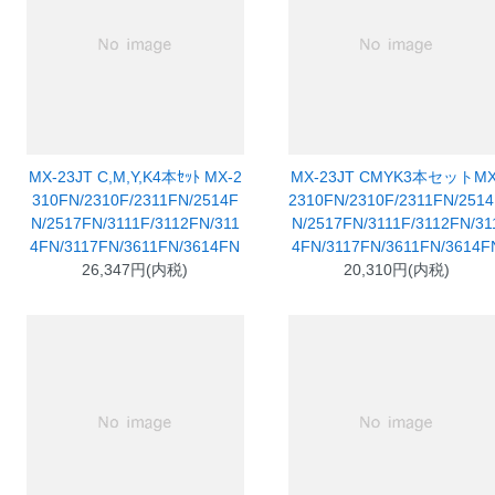
MX-23JT C,M,Y,K4本ｾｯﾄ MX-2
MX-23JT CMYK3本セットMX
310FN/2310F/2311FN/2514F
2310FN/2310F/2311FN/251
N/2517FN/3111F/3112FN/311
N/2517FN/3111F/3112FN/31
4FN/3117FN/3611FN/3614FN
4FN/3117FN/3611FN/3614F
26,347円(内税)
20,310円(内税)