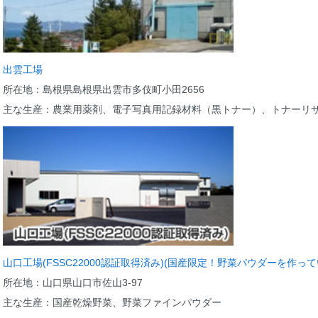
出雲工場
所在地：島根県島根県出雲市多伎町小田2656
主な生産：農業用薬剤、電子写真用記録材料（黒トナー）、トナーリ
山口工場(FSSC22000認証取得済み)(国産限定！野菜パウダーを作って
所在地：山口県山口市佐山3-97
主な生産：国産乾燥野菜、野菜ファインパウダー