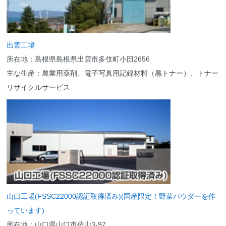
出雲工場
所在地：島根県島根県出雲市多伎町小田2656
主な生産：農業用薬剤、電子写真用記録材料（黒トナー）、トナー
リサイクルサービス
山口工場(FSSC22000認証取得済み)(国産限定！野菜パウダーを作
っています)
所在地：山口県山口市佐山3-97