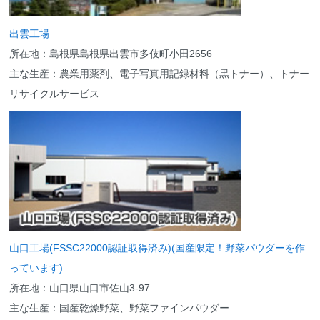
出雲工場
所在地：島根県島根県出雲市多伎町小田2656
主な生産：農業用薬剤、電子写真用記録材料（黒トナー）、トナー
リサイクルサービス
山口工場(FSSC22000認証取得済み)(国産限定！野菜パウダーを作
っています)
所在地：山口県山口市佐山3-97
主な生産：国産乾燥野菜、野菜ファインパウダー