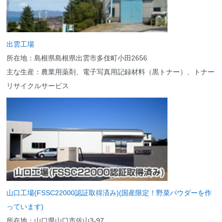
出雲工場
所在地：島根県島根県出雲市多伎町小田2656
主な生産：農業用薬剤、電子写真用記録材料（黒トナー）、トナー
リサイクルサービス
山口工場(FSSC22000認証取得済み)(国産限定！野菜パウダーを作
っています)
所在地：山口県山口市佐山3-97