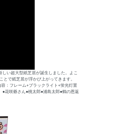
新しい超大型紙芝居が誕生しました。よこ
使うことで紙芝居が浮かび上がってきます。
容：フレーム+ブラックライト+蛍光灯置
。●花咲爺さん●桃太郎●浦島太郎●鶴の恩返