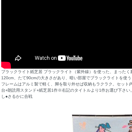
ブラックライト紙芝居 ブラックライト（紫外線）を使った、まったく
120cm、たて90cmの大きさがあり、暗い部屋でブラックライトを
フレームはアルミ製で軽く、脚を取り外せば収納もラクラク。セット内
台+朗読用スタンド+紙芝居1作※右記のタイトルより1作お選び下さい
し●さるかに合戦