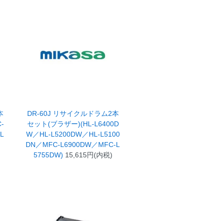
本
DR-60J リサイクルドラム2本
-
セット(ブラザー)(HL-L6400D
HL
W／HL-L5200DW／HL-L5100
DN／MFC-L6900DW／MFC-L
5755DW)
15,615円(内税)